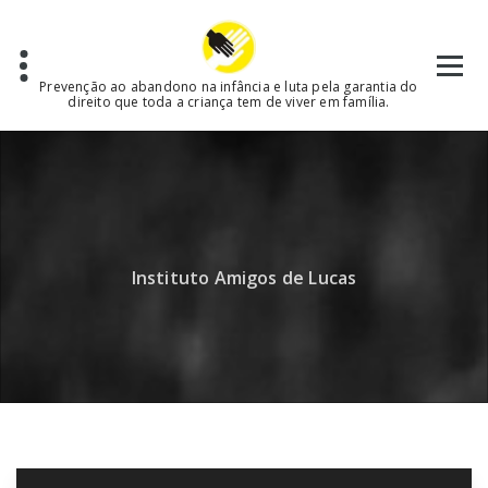
Skip
to
content
Prevenção ao abandono na infância e luta pela garantia do
direito que toda a criança tem de viver em família.
Instituto Amigos de Lucas