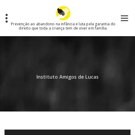
Skip
to
content
Prevenção ao abandono na infância e luta pela garantia do
direito que toda a criança tem de viver em família.
Instituto Amigos de Lucas