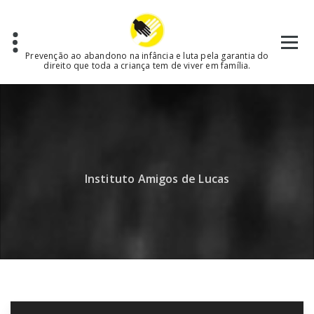
Skip
to
content
Prevenção ao abandono na infância e luta pela garantia do
direito que toda a criança tem de viver em família.
Instituto Amigos de Lucas