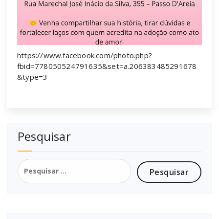
https://www.facebook.com/photo.php?
fbid=778050524791635&set=a.206383485291678
&type=3
Pesquisar
Pesquisar
por: