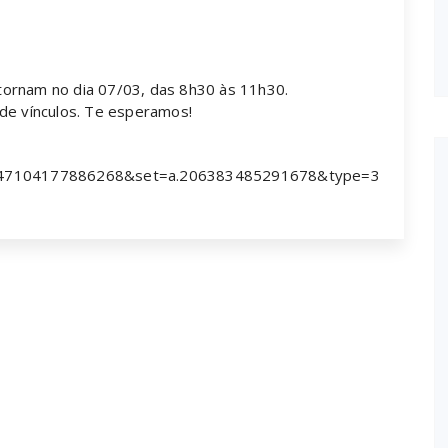
tornam no dia 07/03, das 8h30 às 11h30.
de vínculos. Te esperamos!
d=947104177886268&set=a.206383485291678&type=3