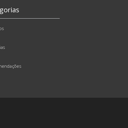
gorias
os
ias
mendações