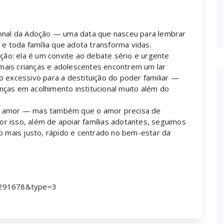
ional da Adoção — uma data que nasceu para lembrar
 e toda família que adota transforma vidas.
ação: ela é um convite ao debate sério e urgente
ais crianças e adolescentes encontrem um lar
o excessivo para a destituição do poder familiar —
ças em acolhimento institucional muito além do
de amor — mas também que o amor precisa de
Por isso, além de apoiar famílias adotantes, seguimos
mais justo, rápido e centrado no bem-estar da
291678&type=3