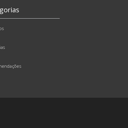
gorias
os
ias
mendações