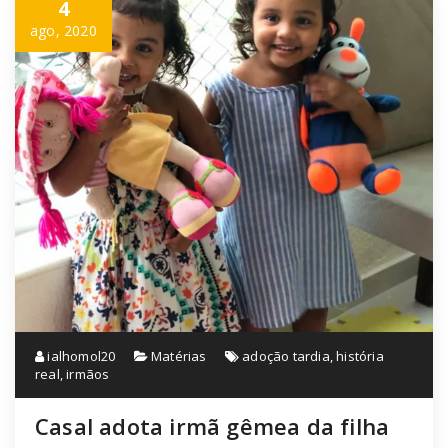
4
ago, 2020
ialhomol20
Matérias
adoção tardia
,
história
real
,
irmãos
Casal adota irmã gêmea da filha