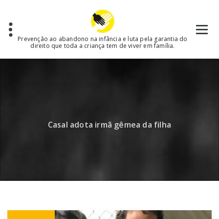
Skip
to
content
Prevenção ao abandono na infância e luta pela garantia do
direito que toda a criança tem de viver em família.
Casal adota irmã gêmea da filha