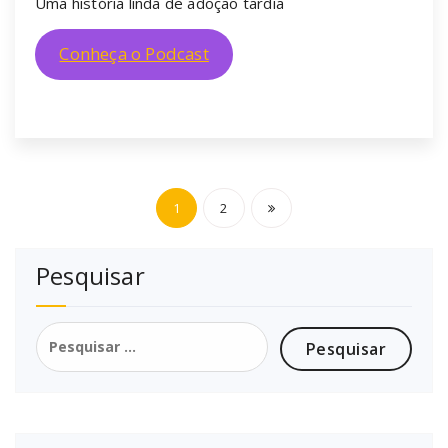
Uma história linda de adoção tardia
Conheça o Podcast
Paginação
1
2
de
Pesquisar
posts
Pesquisar
por: