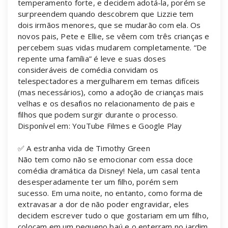
temperamento forte, e decidem adotá-la, porém se
surpreendem quando descobrem que Lizzie tem
dois irmãos menores, que se mudarão com ela. Os
novos pais, Pete e Ellie, se vêem com três crianças e
percebem suas vidas mudarem completamente. “De
repente uma família” é leve e suas doses
consideráveis de comédia convidam os
telespectadores a mergulharem em temas difíceis
(mas necessários), como a adoção de crianças mais
velhas e os desafios no relacionamento de pais e
filhos que podem surgir durante o processo.
Disponível em: YouTube Filmes e Google Play
✅ A estranha vida de Timothy Green
Não tem como não se emocionar com essa doce
comédia dramática da Disney! Nela, um casal tenta
desesperadamente ter um filho, porém sem
sucesso. Em uma noite, no entanto, como forma de
extravasar a dor de não poder engravidar, eles
decidem escrever tudo o que gostariam em um filho,
colocam em um pequeno baú e o enterram no jardim.