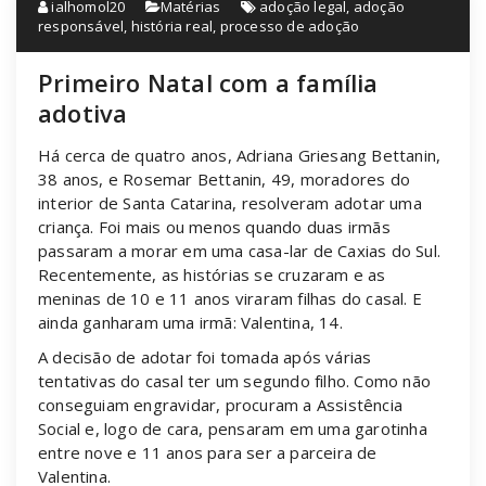
ialhomol20
Matérias
adoção legal
,
adoção
responsável
,
história real
,
processo de adoção
Primeiro Natal com a família
adotiva
Há cerca de quatro anos, Adriana Griesang Bettanin,
38 anos, e Rosemar Bettanin, 49, moradores do
interior de Santa Catarina, resolveram adotar uma
criança. Foi mais ou menos quando duas irmãs
passaram a morar em uma casa-lar de Caxias do Sul.
Recentemente, as histórias se cruzaram e as
meninas de 10 e 11 anos viraram filhas do casal. E
ainda ganharam uma irmã: Valentina, 14.
A decisão de adotar foi tomada após várias
tentativas do casal ter um segundo filho. Como não
conseguiam engravidar, procuram a Assistência
Social e, logo de cara, pensaram em uma garotinha
entre nove e 11 anos para ser a parceira de
Valentina.