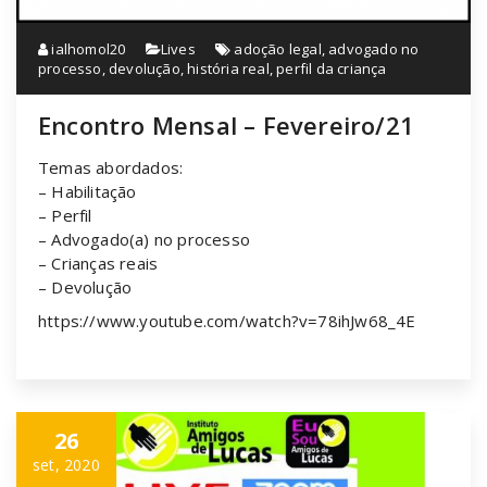
ialhomol20
Lives
adoção legal
,
advogado no
processo
,
devolução
,
história real
,
perfil da criança
Encontro Mensal – Fevereiro/21
Temas abordados:
– Habilitação
– Perfil
– Advogado(a) no processo
– Crianças reais
– Devolução
https://www.youtube.com/watch?v=78ihJw68_4E
26
set, 2020