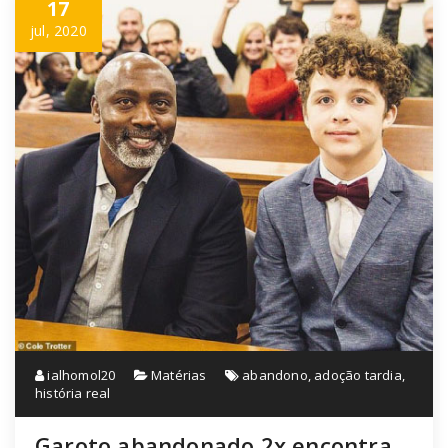
17
jul, 2020
ialhomol20
Matérias
abandono
,
adoção tardia
,
história real
Garoto abandonado 2x encontra