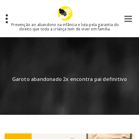
Skip
to
content
Prevenção ao abandono na infância e luta pela garantia do
direito que toda a criança tem de viver em família.
Garoto abandonado 2x encontra pai definitivo