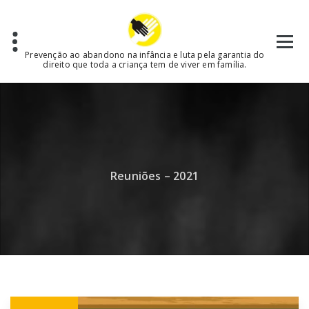
Skip
to
content
Prevenção ao abandono na infância e luta pela garantia do
direito que toda a criança tem de viver em família.
Reuniões – 2021