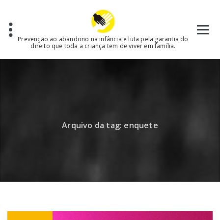
Skip
to
content
Prevenção ao abandono na infância e luta pela garantia do
direito que toda a criança tem de viver em família.
Arquivo da tag: enquete