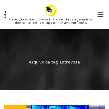
Skip
to
content
Prevenção ao abandono na infância e luta pela garantia do
direito que toda a criança tem de viver em família.
Arquivo da tag: Entrevista