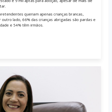
estado e 9 mil aptas para adoção, apesar de mais de
tar.
etendentes queriam apenas crianças brancas,
 outro lado, 66% das crianças abrigadas são pardas e
idade e 54% têm irmãos.