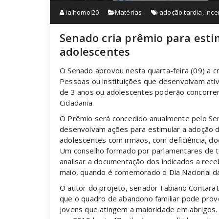
ialhomol20
Matérias
adoção tardia
,
Ince
Senado cria prêmio para esti
adolescentes
O Senado aprovou nesta quarta-feira (09) a cr
Pessoas ou instituições que desenvolvam ativ
de 3 anos ou adolescentes poderão concorre
Cidadania.
O Prêmio será concedido anualmente pelo Sen
desenvolvam ações para estimular a adoção d
adolescentes com irmãos, com deficiência, do
Um conselho formado por parlamentares de to
analisar a documentação dos indicados a rece
maio, quando é comemorado o Dia Nacional d
O autor do projeto, senador Fabiano Contarato
que o quadro de abandono familiar pode prov
jovens que atingem a maioridade em abrigos