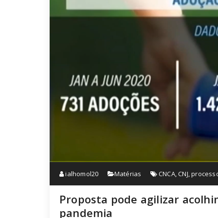
ialhomol20
Matérias
CNCA
,
CNJ
,
process
Proposta pode agilizar acolh
pandemia